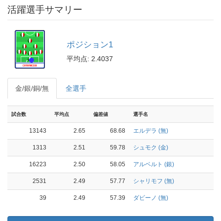
活躍選手サマリー
ポジション1
平均点: 2.4037
金/銀/銅/無
全選手
試合数
平均点
偏差値
選手名
13143
2.65
68.68
エルデラ (無)
1313
2.51
59.78
シュモク (金)
16223
2.50
58.05
アルベルト (銀)
2531
2.49
57.77
シャリモフ (無)
39
2.49
57.39
ダビーノ (無)