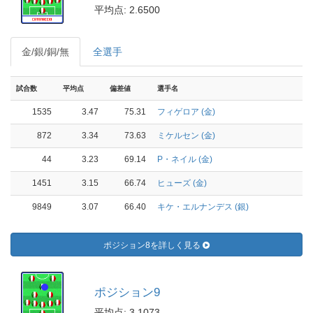
平均点: 2.6500
金/銀/銅/無
全選手
試合数
平均点
偏差値
選手名
1535
3.47
75.31
フィゲロア (金)
872
3.34
73.63
ミケルセン (金)
44
3.23
69.14
P・ネイル (金)
1451
3.15
66.74
ヒューズ (金)
9849
3.07
66.40
キケ・エルナンデス (銀)
ポジション8を詳しく見る
ポジション9
平均点: 3.1073