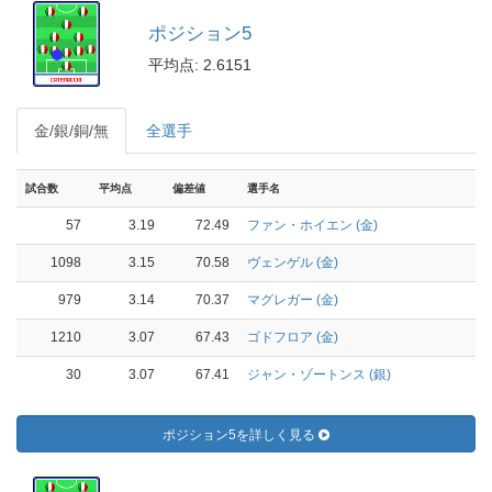
ポジション5
平均点: 2.6151
金/銀/銅/無
全選手
試合数
平均点
偏差値
選手名
57
3.19
72.49
ファン・ホイエン (金)
1098
3.15
70.58
ヴェンゲル (金)
979
3.14
70.37
マグレガー (金)
1210
3.07
67.43
ゴドフロア (金)
30
3.07
67.41
ジャン・ゾートンス (銀)
ポジション5を詳しく見る