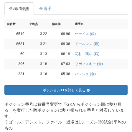
金/銀/銅/無
全選手
試合数
平均点
偏差値
選手名
6519
3.22
69.96
ツァイス (銀)
8681
3.21
69.36
ドールマン (銀)
60
3.13
68.19
花村 瑛斗 (銅)
395
3.18
67.63
リポフスキー (金)
331
3.16
65.36
バッシュ (金)
ポジション11を詳しく見る
ポジション番号は背番号変更で「GKからポジション順に割り振
る」を実行した際ポジションに割り振られる番号と対応していま
す.
※ゴール、アシスト、ファイル、退場は1シーズン(30試合)平均の
もの