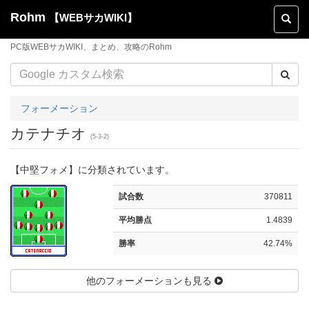
Rohm
【WEBサカWIKI】
Toggl
naviga
PC版WEBサカWIKI、まとめ、攻略のRohm
フォーメーション
カテナチオ
(5-3-2)
【中堅フォメ】に分類されています。
試合数
370811
平均勝点
1.4839
勝率
42.74%
他のフォーメーションも見る