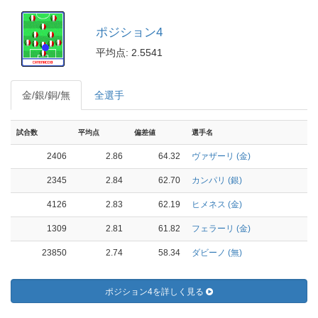
ポジション4
平均点: 2.5541
金/銀/銅/無
全選手
試合数
平均点
偏差値
選手名
2406
2.86
64.32
ヴァザーリ (金)
2345
2.84
62.70
カンパリ (銀)
4126
2.83
62.19
ヒメネス (金)
1309
2.81
61.82
フェラーリ (金)
23850
2.74
58.34
ダビーノ (無)
ポジション4を詳しく見る