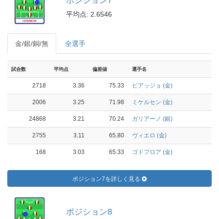
ポジション7
平均点: 2.6546
金/銀/銅/無
全選手
試合数
平均点
偏差値
選手名
2718
3.36
75.33
ビアッジョ (金)
2006
3.25
71.98
ミケルセン (金)
24868
3.21
70.24
ガリアーノ (銀)
2755
3.11
65.80
ヴィエロ (金)
168
3.03
65.33
ゴドフロア (金)
ポジション7を詳しく見る
ポジション8