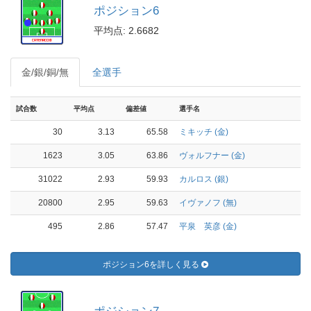
ポジション6
平均点: 2.6682
金/銀/銅/無
全選手
試合数
平均点
偏差値
選手名
30
3.13
65.58
ミキッチ (金)
1623
3.05
63.86
ヴォルフナー (金)
31022
2.93
59.93
カルロス (銀)
20800
2.95
59.63
イヴァノフ (無)
495
2.86
57.47
平泉 英彦 (金)
ポジション6を詳しく見る