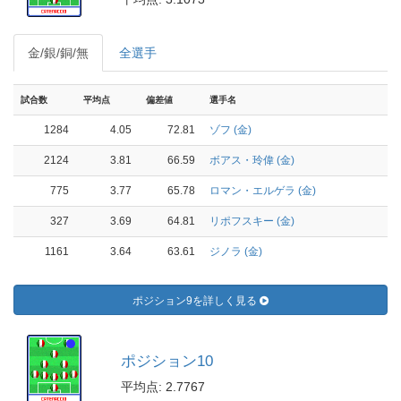
金/銀/銅/無
全選手
試合数
平均点
偏差値
選手名
1284
4.05
72.81
ゾフ (金)
2124
3.81
66.59
ボアス・玲偉 (金)
775
3.77
65.78
ロマン・エルゲラ (金)
327
3.69
64.81
リポフスキー (金)
1161
3.64
63.61
ジノラ (金)
ポジション9を詳しく見る
ポジション10
平均点: 2.7767