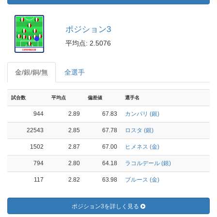
ポジション3
平均点: 2.5076
金/銀/銅/無
全選手
試合数
平均点
偏差値
選手名
944
2.89
67.83
カンパリ (銀)
22543
2.85
67.78
ロスタ (銀)
1502
2.87
67.00
ヒメネス (金)
794
2.80
64.18
ラコルデール (銀)
117
2.82
63.98
ブルース (金)
ポジション3を詳しく見る