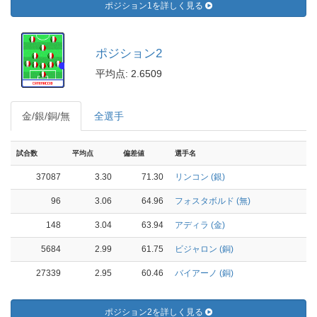
ポジション1を詳しく見る
ポジション2
平均点: 2.6509
金/銀/銅/無
全選手
試合数
平均点
偏差値
選手名
37087
3.30
71.30
リンコン (銀)
96
3.06
64.96
フォスタボルド (無)
148
3.04
63.94
アディラ (金)
5684
2.99
61.75
ビジャロン (銅)
27339
2.95
60.46
バイアーノ (銅)
ポジション2を詳しく見る