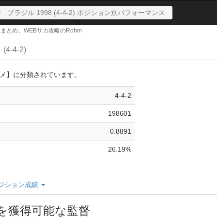
ブラジル 1998 (4-4-2) ポジション別パフォーマンス
サカまとめ、WEBサカ攻略のRohm
8
(4-4-2)
メ】に分類されています。
4-4-2
198601
0.8891
26.19%
ジション成績
8を獲得可能な監督