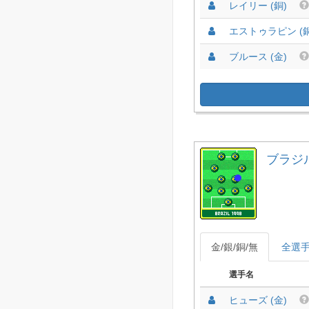
レイリー (銅)
エストゥラピン (銅
ブルース (金)
ブラジル 
金/銀/銅/無
全選
選手名
ヒューズ (金)