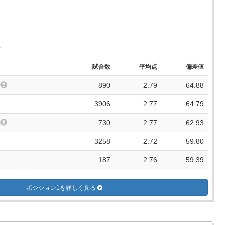
手
試合数
平均点
偏差値
890
2.79
64.88
3906
2.77
64.79
730
2.77
62.93
3258
2.72
59.80
187
2.76
59.39
ポジション1を詳しく見る