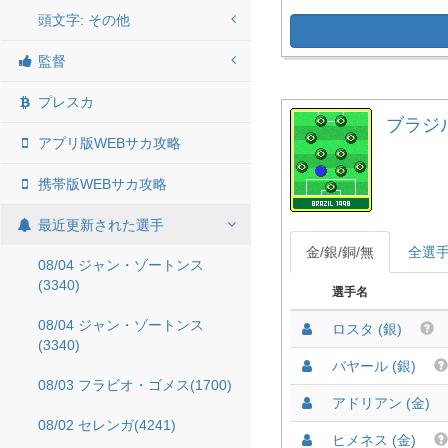
頭文字: その他
監督
プレスカ
ブラジル 
アプリ版WEBサカ攻略
携帯版WEBサカ攻略
最近更新された選手
金/銀/銅/無
全選
08/04 ジャン・ゾートンス
(3340)
選手名
08/04 ジャン・ゾートンス
ロスタ (銀)
(3340)
バヤール (銀)
08/03 フラビオ・ゴメス(1700)
アドリアン (金)
08/02 セレンガ(4241)
ヒメネス (金)