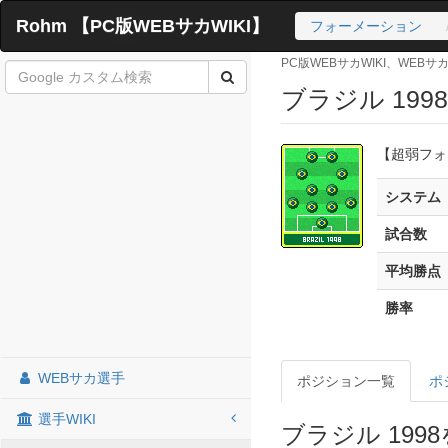
Rohm 【PC版WEBサカWIKI】
フォーメーション
PC版WEBサカWIKI、WEB
ブラジル 199
【超弱フォ
システム
試合数
平均勝点
勝率
WEBサカ選手
ポジション一覧
ポ
選手WIKI
ブラジル 199