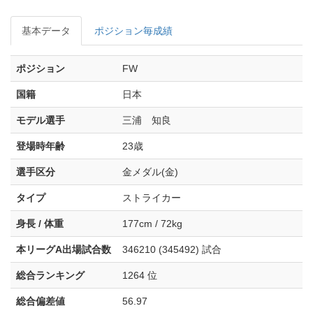
基本データ
ポジション毎成績
ポジション
FW
国籍
日本
モデル選手
三浦 知良
登場時年齢
23歳
選手区分
金メダル(金)
タイプ
ストライカー
身長 / 体重
177cm / 72kg
本リーグA出場試合数
346210 (345492) 試合
総合ランキング
1264 位
総合偏差値
56.97