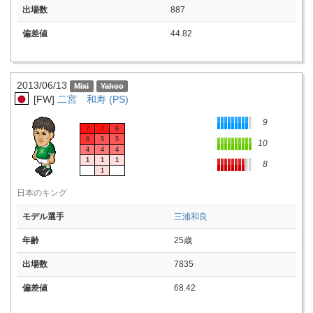
出場数
887
偏差値
44.82
2013/06/13
[FW]
二宮 和寿 (PS)
9
7
7
6
6
5
5
10
4
4
4
1
1
1
8
1
日本のキング
モデル選手
三浦和良
年齢
25歳
出場数
7835
偏差値
68.42