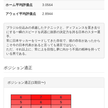
ホーム平均評価点
3.0564
アウェイ平均評価点
2.8944
ブラジル仕込みの卓越したテクニックと、ディフェンスを置き去り
にする一瞬のスピードを武器に抜群の決定力を誇る日本のスター選
手。 

常に日本サッカーをリードしてきた存在で、彼の存在があったから
こそ今の日本代表があると言っても過言ではない。 

ただ、それ以上に、常に上を目指し夢に向かう不屈の精神を持って
ポジション適正
ポジション適正(1期目〜)
6
7
6
5
6
5
4
4
4