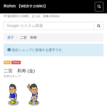
Rohm
【WEBサカWIKI】
Toggl
naviga
PC版WEBサカWIKI、まとめ、攻略のRohm
選手
二宮 和寿
現在ショップに登場する選手です。
二宮 和寿 (金)
日本のキング