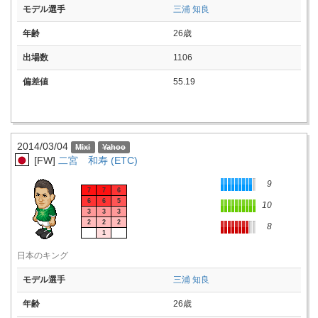
モデル選手
三浦 知良
年齢
26歳
出場数
1106
偏差値
55.19
2014/03/04
[FW]
二宮 和寿 (ETC)
9
7
7
6
6
6
5
10
3
3
3
2
2
2
8
1
日本のキング
モデル選手
三浦 知良
年齢
26歳