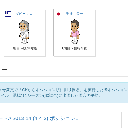
ダビーサス
千波 公一
1期目〜獲得可能
1期目〜獲得可能
リー
番号変更で「GKからポジション順に割り振る」を実行した際ポジショ
イル、退場は1シーズン(30試合)に出場した場合の平均。
A 2013-14 (4-4-2) ポジション1