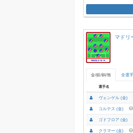
マドリード
金/銀/銅/無
全選
選手名
ヴェンゲル (金)
コルテス (金)
ゴドフロア (金)
クラマー (金)