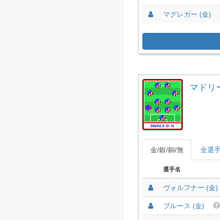
マグレガー (金)
マドリード
金/銀/銅/無
全選
選手名
ヴォルフナー (金)
ブルース (金)