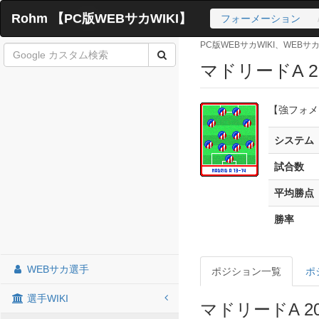
Rohm 【PC版WEBサカWIKI】
フォーメーション
PC版WEBサカWIKI、WEB
マドリードA 20
【強フォメ
システム
試合数
平均勝点
勝率
WEBサカ選手
ポジション一覧
ポ
選手WIKI
マドリードA 2