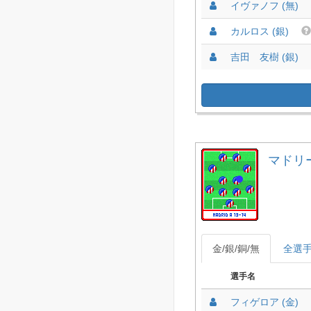
イヴァノフ (無)
カルロス (銀)
吉田 友樹 (銀)
マドリード
金/銀/銅/無
全選
選手名
フィゲロア (金)