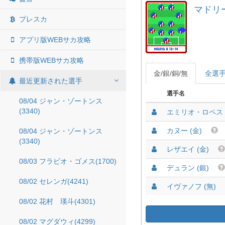
マドリード
プレスカ
アプリ版WEBサカ攻略
携帯版WEBサカ攻略
金/銀/銅/無
全選
最近更新された選手
選手名
08/04 ジャン・ゾートンス
(3340)
エミリオ・ロペス 
カヌー (金)
08/04 ジャン・ゾートンス
(3340)
レザエイ (金)
08/03 フラビオ・ゴメス(1700)
デュラン (銀)
08/02 セレンガ(4241)
イヴァノフ (無)
08/02 花村 瑛斗(4301)
08/02 マグダウィ(4299)