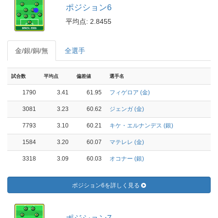
ポジション6
平均点: 2.8455
金/銀/銅/無
全選手
試合数
平均点
偏差値
選手名
1790
3.41
61.95
フィゲロア (金)
3081
3.23
60.62
ジェンガ (金)
7793
3.10
60.21
キケ・エルナンデス (銀)
1584
3.20
60.07
マテレレ (金)
3318
3.09
60.03
オコナー (銀)
ポジション6を詳しく見る