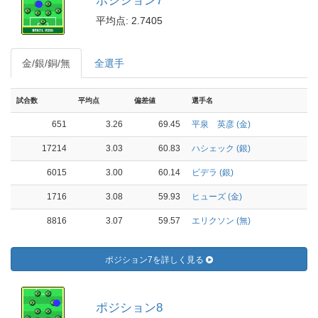
ポジション7
平均点: 2.7405
金/銀/銅/無
全選手
試合数
平均点
偏差値
選手名
651
3.26
69.45
平泉 英彦 (金)
17214
3.03
60.83
ハシェック (銀)
6015
3.00
60.14
ビデラ (銀)
1716
3.08
59.93
ヒューズ (金)
8816
3.07
59.57
エリクソン (無)
ポジション7を詳しく見る
ポジション8