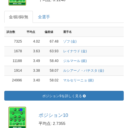
金/銀/銅/無
全選手
試合数
平均点
偏差値
選手名
7325
4.02
67.48
ゾフ (金)
1678
3.63
63.93
レイナウド (金)
11188
3.49
58.40
ジルマール (銀)
1914
3.38
58.07
ルシアーノ・バチスタ (金)
24996
3.40
58.02
マルセリーニョ (銀)
ポジション9を詳しく見る
ポジション10
平均点: 2.7355