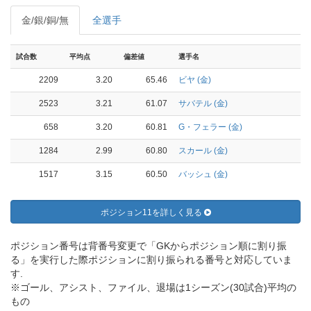
金/銀/銅/無
全選手
試合数
平均点
偏差値
選手名
2209
3.20
65.46
ビヤ (金)
2523
3.21
61.07
サバテル (金)
658
3.20
60.81
G・フェラー (金)
1284
2.99
60.80
スカール (金)
1517
3.15
60.50
バッシュ (金)
ポジション11を詳しく見る
ポジション番号は背番号変更で「GKからポジション順に割り振
る」を実行した際ポジションに割り振られる番号と対応していま
す.
※ゴール、アシスト、ファイル、退場は1シーズン(30試合)平均の
もの