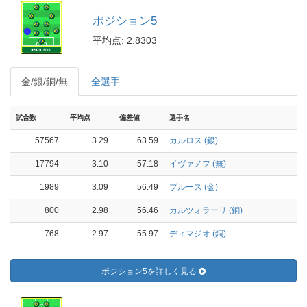
ポジション5
平均点: 2.8303
金/銀/銅/無
全選手
試合数
平均点
偏差値
選手名
57567
3.29
63.59
カルロス (銀)
17794
3.10
57.18
イヴァノフ (無)
1989
3.09
56.49
ブルース (金)
800
2.98
56.46
カルツォラーリ (銅)
768
2.97
55.97
ディマジオ (銅)
ポジション5を詳しく見る