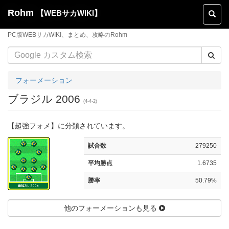
Rohm
【WEBサカWIKI】
Toggl
naviga
PC版WEBサカWIKI、まとめ、攻略のRohm
フォーメーション
ブラジル 2006
(4-4-2)
【超強フォメ】に分類されています。
試合数
279250
平均勝点
1.6735
勝率
50.79%
他のフォーメーションも見る