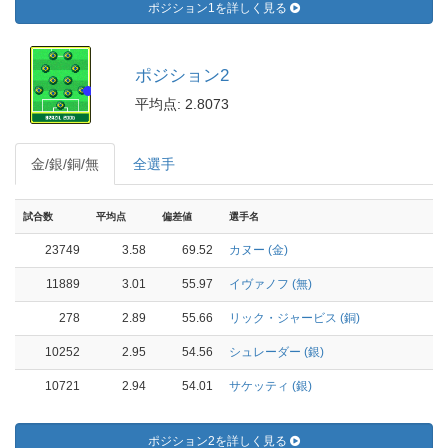
ポジション1を詳しく見る
ポジション2
平均点: 2.8073
金/銀/銅/無
全選手
試合数
平均点
偏差値
選手名
23749
3.58
69.52
カヌー (金)
11889
3.01
55.97
イヴァノフ (無)
278
2.89
55.66
リック・ジャービス (銅)
10252
2.95
54.56
シュレーダー (銀)
10721
2.94
54.01
サケッティ (銀)
ポジション2を詳しく見る