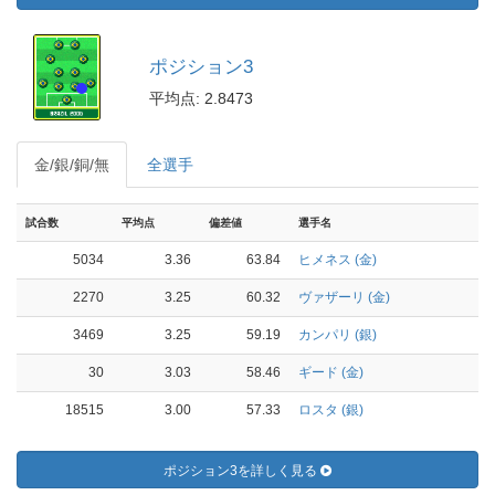
ポジション3
平均点: 2.8473
金/銀/銅/無
全選手
試合数
平均点
偏差値
選手名
5034
3.36
63.84
ヒメネス (金)
2270
3.25
60.32
ヴァザーリ (金)
3469
3.25
59.19
カンパリ (銀)
30
3.03
58.46
ギード (金)
18515
3.00
57.33
ロスタ (銀)
ポジション3を詳しく見る