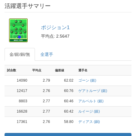
活躍選手サマリー
ポジション1
平均点: 2.5647
金/銀/銅/無
全選手
試合数
平均点
偏差値
選手名
14090
2.79
62.02
ゴーン (銀)
12417
2.76
60.76
ゲアトルーヅ (銀)
8803
2.77
60.46
アルベルト (銀)
16628
2.77
60.42
ルイージ (銀)
17361
2.76
58.80
ディアス (銅)