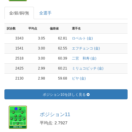
金/銀/銅/無
全選手
試合数
平均点
偏差値
選手名
3343
3.05
62.81
ロベルト (金)
1541
3.00
62.55
エフチェンコ (金)
2518
3.00
60.39
二宮 和寿 (金)
2425
2.99
60.21
ミリュコビッチ (金)
2130
2.98
59.68
ビヤ (金)
ポジション10を詳しく見る
ポジション11
平均点: 2.7927