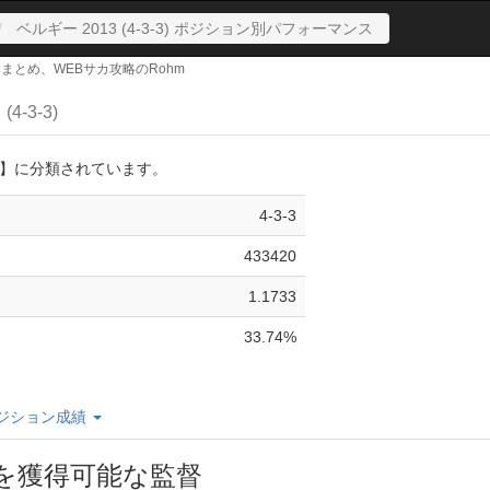
ベルギー 2013 (4-3-3) ポジション別パフォーマンス
サカまとめ、WEBサカ攻略のRohm
3
(4-3-3)
】に分類されています。
4-3-3
433420
1.1733
33.74%
ジション成績
3を獲得可能な監督