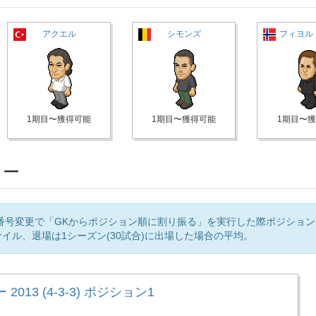
アクエル
シモンズ
フィヨル
1期目〜獲得可能
1期目〜獲得可能
1期目〜
リー
番号変更で「GKからポジション順に割り振る」を実行した際ポジショ
イル、退場は1シーズン(30試合)に出場した場合の平均。
2013 (4-3-3) ポジション1