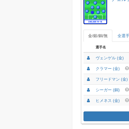
金/銀/銅/無
全選
選手名
ヴェンゲル (金)
クラマー (金)
フリードマン (金)
シーガー (銅)
ヒメネス (金)