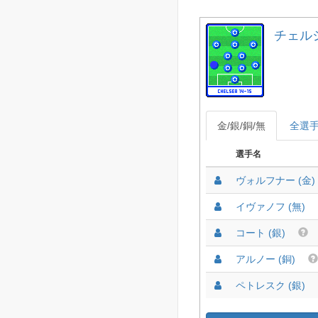
チェルシー
金/銀/銅/無
全選
選手名
ヴォルフナー (金)
イヴァノフ (無)
コート (銀)
アルノー (銅)
ペトレスク (銀)