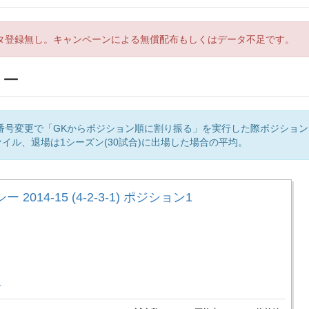
タ登録無し。キャンペーンによる無償配布もしくはデータ不足です。
リー
番号変更で「GKからポジション順に割り振る」を実行した際ポジショ
イル、退場は1シーズン(30試合)に出場した場合の平均。
 2014-15 (4-2-3-1) ポジション1
手