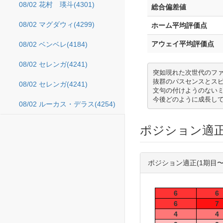
08/02 花村 瑛斗(4301)
総合偏差値
08/02 マグダウィ(4299)
ホーム平均評価点
アウェイ平均評価点
08/02 ベンベレ(4184)
08/02 セレンガ(4241)
突如現れた次世代のファン
抜群のパスセンスとス
08/02 セレンガ(4241)
文句の付けようのないミ
今後どのように成長し
08/02 ルーカス・デラス(4254)
ポジション適
ポジション適正(1期目〜
6
6
6
7
4
4