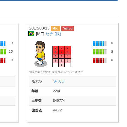
2013/03/13
[MF]
セナ (銀)
9
8
6
6
6
10
8
6
7
6
4
4
4
9
8
2
2
2
1
彗星の如く現れた次世代のスーパースター
モデル
カカ
年齢
22歳
出場数
840774
偏差値
44.72