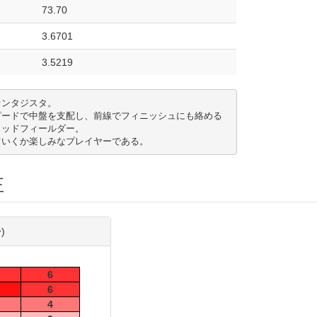
73.70
3.6701
3.5219
タジスタ。 

ピードで中盤を支配し、前線でフィニッシュにも絡める
ッドフィールダー。 

ていくか楽しみなプレイヤーである。
正
)
6
6
4