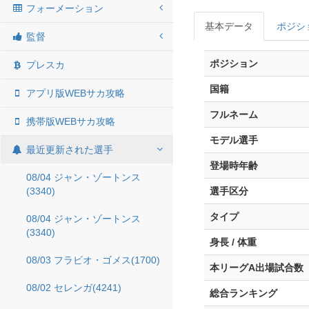
フォーメーション
基本データ
ポジシ
監督
ポジション
プレスカ
国籍
アプリ版WEBサカ攻略
フルネーム
携帯版WEBサカ攻略
モデル選手
最近更新された選手
登場時年齢
08/04 ジャン・ゾートンス
(3340)
選手区分
タイプ
08/04 ジャン・ゾートンス
(3340)
身長 / 体重
08/03 フラビオ・ゴメス(1700)
本リーグA出場試合数
08/02 セレンガ(4241)
総合ランキング