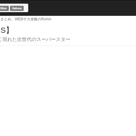
サカまとめ、WEBサカ攻略のRohm
PS】
く現れた次世代のスーパースター