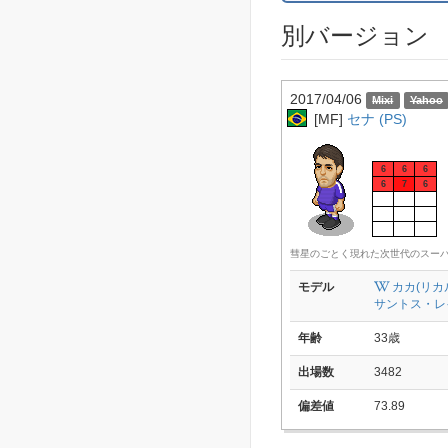
別バージョン
2017/04/06
[MF]
セナ (PS)
6
6
6
6
7
6
彗星のごとく現れた次世代のスー
モデル
カカ(リ
サントス・レ
年齢
33歳
出場数
3482
偏差値
73.89