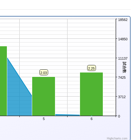
18562
14850
11137
試合数
2.25
2.03
7425
3712
0
5
6
Highcharts.com