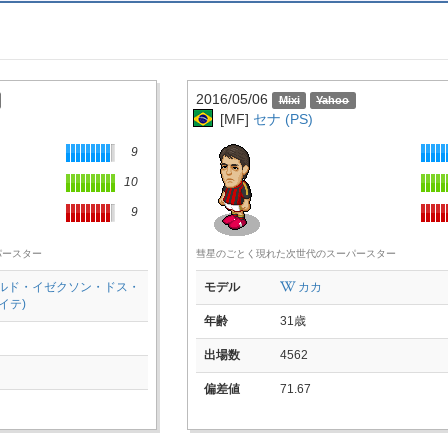
2016/05/06
[MF]
セナ (PS)
9
10
9
パースター
彗星のごとく現れた次世代のスーパースター
カルド・イゼクソン・ドス・
モデル
カカ
イテ)
年齢
31歳
出場数
4562
偏差値
71.67