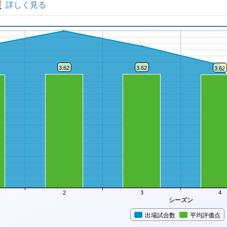
績
詳しく見る
3.62
3.62
3.62
2
3
4
シーズン
出場試合数
平均評価点