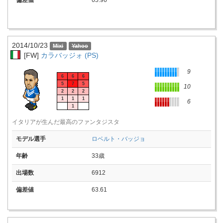
偏差値
65.96
2014/10/23
[FW]
カラバッジォ (PS)
9
6
6
6
5
7
5
10
2
2
2
1
1
1
6
1
イタリアが生んだ最高のファンタジスタ
モデル選手
ロベルト・バッジョ
年齢
33歳
出場数
6912
偏差値
63.61