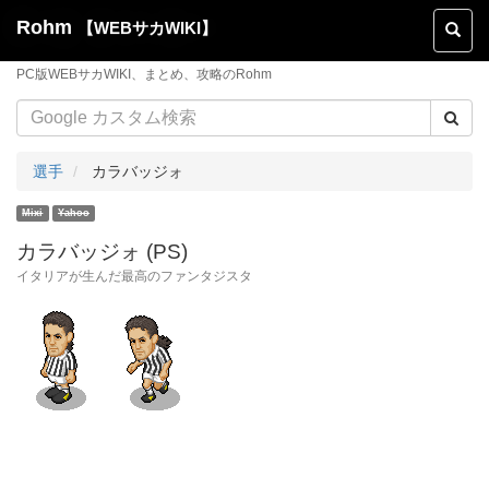
Rohm
【WEBサカWIKI】
Toggl
naviga
PC版WEBサカWIKI、まとめ、攻略のRohm
選手
カラバッジォ
カラバッジォ (PS)
イタリアが生んだ最高のファンタジスタ