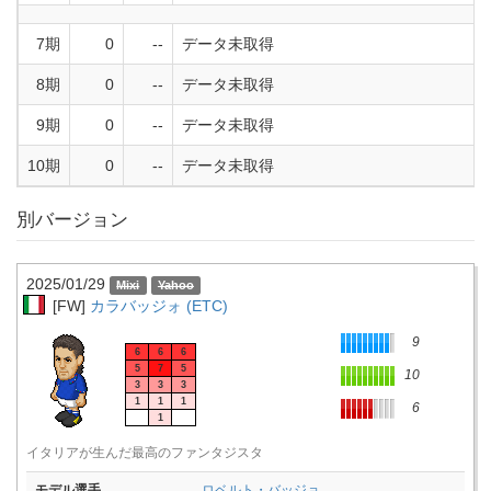
7期
0
--
データ未取得
8期
0
--
データ未取得
9期
0
--
データ未取得
10期
0
--
データ未取得
別バージョン
2025/01/29
[FW]
カラバッジォ (ETC)
9
6
6
6
5
7
5
10
3
3
3
1
1
1
6
1
イタリアが生んだ最高のファンタジスタ
モデル選手
ロベルト・バッジョ