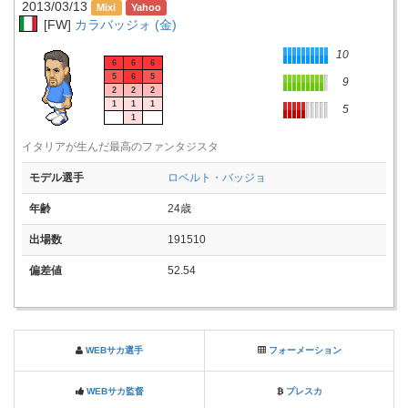
2013/03/13
[FW]
カラバッジォ (金)
10
6
6
6
5
6
5
9
2
2
2
1
1
1
5
1
イタリアが生んだ最高のファンタジスタ
モデル選手
ロベルト・バッジョ
年齢
24歳
出場数
191510
偏差値
52.54
WEBサカ選手
フォーメーション
WEBサカ監督
プレスカ