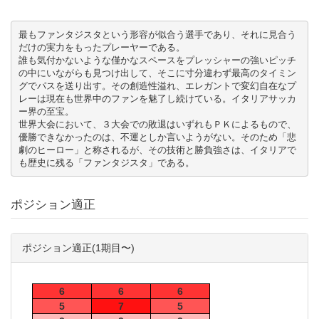
最もファンタジスタという形容が似合う選手であり、それに見合う
だけの実力をもったプレーヤーである。

誰も気付かないような僅かなスペースをプレッシャーの強いピッチ
の中にいながらも見つけ出して、そこに寸分違わず最高のタイミン
グでパスを送り出す。その創造性溢れ、エレガントで変幻自在なプ
レーは現在も世界中のファンを魅了し続けている。イタリアサッカ
ー界の至宝。

世界大会において、３大会での敗退はいずれもＰＫによるもので、
優勝できなかったのは、不運としか言いようがない。そのため「悲
劇のヒーロー」と称されるが、その技術と勝負強さは、イタリアで
も歴史に残る「ファンタジスタ」である。
ポジション適正
ポジション適正(1期目〜)
6
6
6
5
7
5