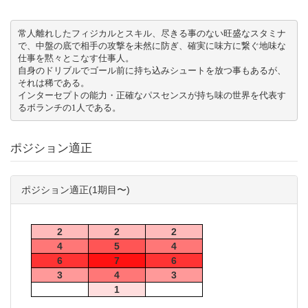
常人離れしたフィジカルとスキル、尽きる事のない旺盛なスタミナ
で、中盤の底で相手の攻撃を未然に防ぎ、確実に味方に繋ぐ地味な
仕事を黙々とこなす仕事人。

自身のドリブルでゴール前に持ち込みシュートを放つ事もあるが、
それは稀である。

インターセプトの能力・正確なパスセンスが持ち味の世界を代表す
るボランチの1人である。
ポジション適正
ポジション適正(1期目〜)
2
2
2
4
5
4
6
7
6
3
4
3
1