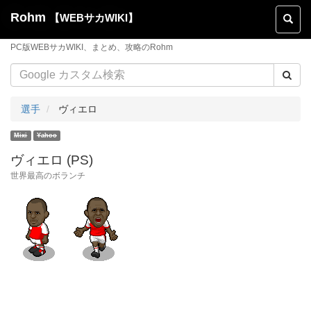
Rohm
【WEBサカWIKI】
Toggl
naviga
PC版WEBサカWIKI、まとめ、攻略のRohm
選手
ヴィエロ
ヴィエロ (PS)
世界最高のボランチ