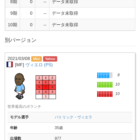
8期
0
--
データ未取得
9期
0
--
データ未取得
10期
0
--
データ未取得
別バージョン
2021/03/08
[MF]
ヴィエロ (PS)
8
2
2
2
4
5
4
10
6
7
6
3
4
3
10
1
世界最高のボランチ
モデル選手
パトリック・ヴィエラ
年齢
35歳
出場数
977