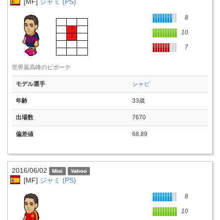
[MF]
ジャミ (PS)
8
7
10
7
7
世界最高峰のピボーテ
モデル選手
シャビ
年齢
33歳
出場数
7670
偏差値
68.89
2016/06/02
[MF]
ジャミ (PS)
8
10