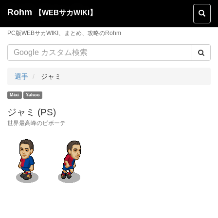
Rohm
【WEBサカWIKI】
Toggl
naviga
PC版WEBサカWIKI、まとめ、攻略のRohm
選手
ジャミ
ジャミ (PS)
世界最高峰のピボーテ