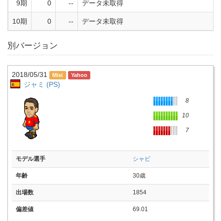
9期
0
--
データ未取得
10期
0
--
データ未取得
別バージョン
2018/05/31
ジャミ (PS)
8
10
7
モデル選手
シャビ
年齢
30歳
出場数
1854
偏差値
69.01