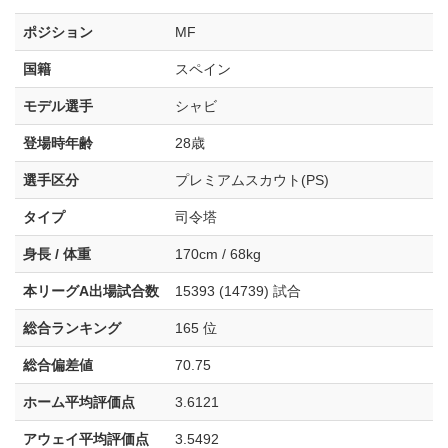
ポジション
MF
国籍
スペイン
モデル選手
シャビ
登場時年齢
28歳
選手区分
プレミアムスカウト(PS)
タイプ
司令塔
身長 / 体重
170cm / 68kg
本リーグA出場試合数
15393 (14739) 試合
総合ランキング
165 位
総合偏差値
70.75
ホーム平均評価点
3.6121
アウェイ平均評価点
3.5492