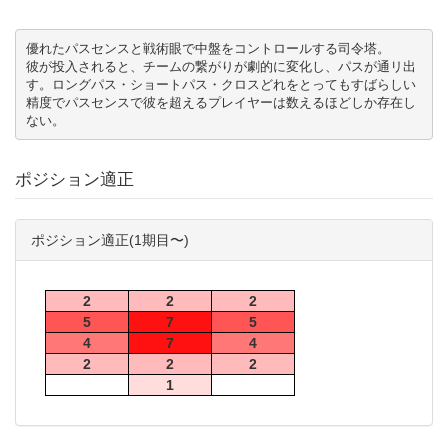
優れたパスセンスと戦術眼で中盤をコントロールする司令塔。

彼が投入されると、チームの繋がりが劇的に変化し、パスが通リ出
す。ロングパス・ショートパス・クロスどれをとってもすばらしい
精度でパスセンスで彼を超えるプレイヤーは数えるほどしか存在し
ない。
ポジション適正
ポジション適正(1期目〜)
2
2
2
5
7
5
4
7
4
2
2
2
1