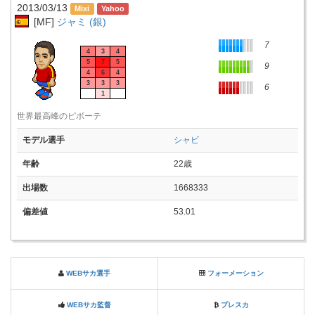
2013/03/13
[MF]
ジャミ (銀)
7
4
3
4
5
7
5
9
4
6
4
3
3
3
6
1
世界最高峰のピボーテ
モデル選手
シャビ
年齢
22歳
出場数
1668333
偏差値
53.01
WEBサカ選手
フォーメーション
WEBサカ監督
プレスカ