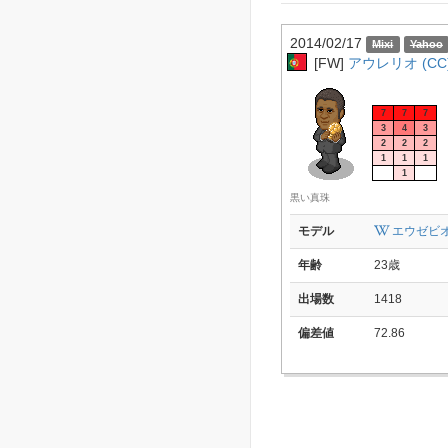
2014/02/17
[FW]
アウレリオ (CC
7
7
7
3
4
3
2
2
2
1
1
1
1
黒い真珠
モデル
エウゼビ
年齢
23歳
出場数
1418
偏差値
72.86