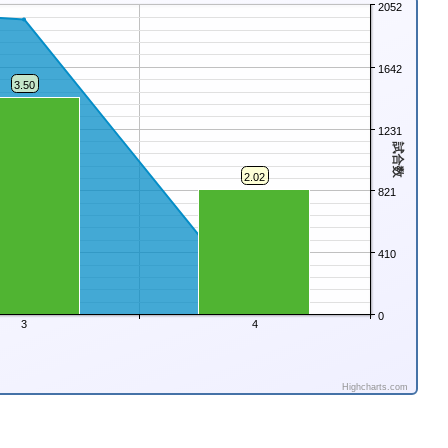
2052
1642
3.50
1231
試合数
2.02
821
410
0
3
4
Highcharts.com