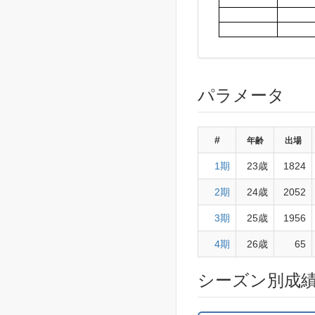
パラメータ
#
年齢
出場
1期
23歳
1824
2期
24歳
2052
3期
25歳
1956
4期
26歳
65
シーズン別成