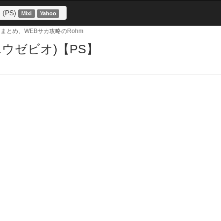
(PS)
サカまとめ、WEBサカ攻略のRohm
エウゼビオ)【PS】