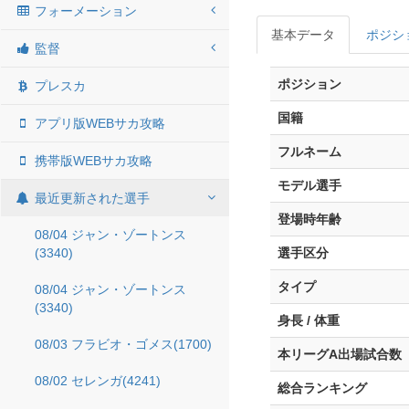
フォーメーション
基本データ
ポジシ
監督
ポジション
プレスカ
国籍
アプリ版WEBサカ攻略
フルネーム
携帯版WEBサカ攻略
モデル選手
最近更新された選手
登場時年齢
08/04 ジャン・ゾートンス
(3340)
選手区分
タイプ
08/04 ジャン・ゾートンス
(3340)
身長 / 体重
08/03 フラビオ・ゴメス(1700)
本リーグA出場試合数
08/02 セレンガ(4241)
総合ランキング