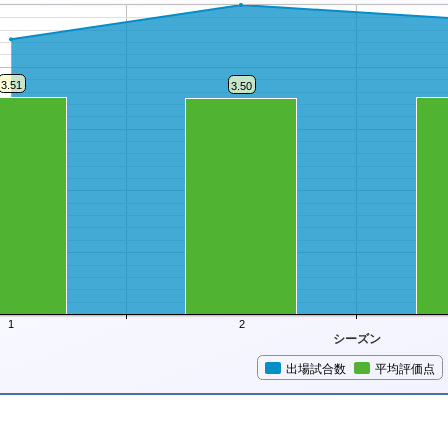
3.51
3.50
1
2
シーズン
出場試合数
平均評価点