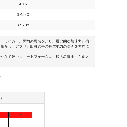
74.15
3.4540
3.5298
ストライカー。黒豹の異名をとり、爆発的な加速力と強
を量産し、アフリカ出身選手の身体能力の高さを世界に
やかなで鋭いシュートフォームは、後の名選手にも多大
正
)
7