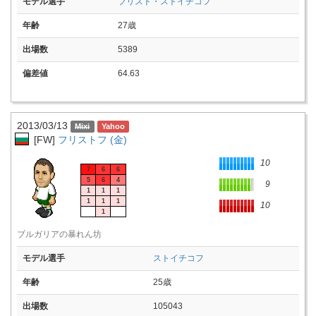
モデル選手
フリスト・ストイチコフ
年齢
27歳
出場数
5389
偏差値
64.63
2013/03/13
[FW]
フリストフ (金)
10
7
6
6
5
6
4
9
1
1
1
1
1
1
10
1
ブルガリアの暴れん坊
モデル選手
ストイチコフ
年齢
25歳
出場数
105043