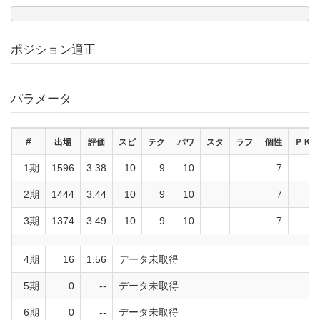
ポジション適正
パラメータ
#
出場
評価
スピ
テク
パワ
スタ
ラフ
個性
ＰＫ
1期
1596
3.38
10
9
10
7
2期
1444
3.44
10
9
10
7
3期
1374
3.49
10
9
10
7
4期
16
1.56
データ未取得
5期
0
--
データ未取得
6期
0
--
データ未取得