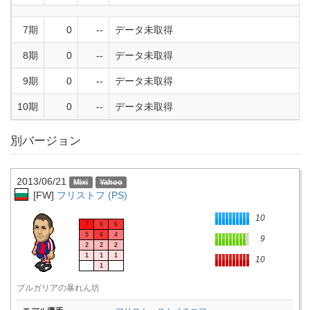
7期
0
--
データ未取得
8期
0
--
データ未取得
9期
0
--
データ未取得
10期
0
--
データ未取得
別バージョン
2013/06/21
[FW]
フリストフ (PS)
10
7
6
6
5
6
4
9
2
2
2
1
1
1
10
1
ブルガリアの暴れん坊