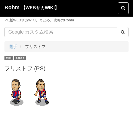
Rohm
【WEBサカWIKI】
Toggl
naviga
PC版WEBサカWIKI、まとめ、攻略のRohm
選手
フリストフ
フリストフ (PS)