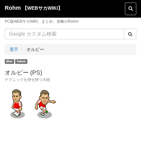
Rohm
【WEBサカWIKI】
Toggl
naviga
PC版WEBサカWIKI、まとめ、攻略のRohm
選手
オルビー
オルビー (PS)
テクニックを併せ持つ大砲