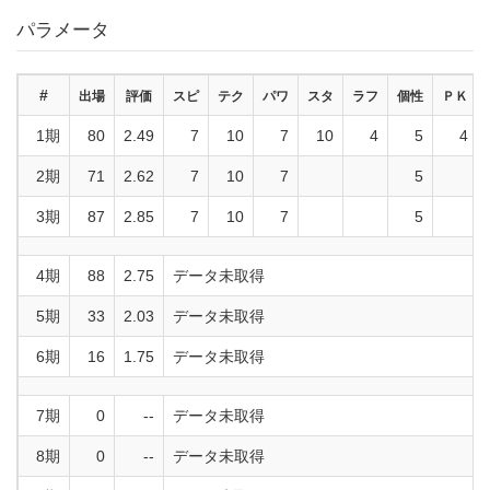
パラメータ
#
出場
評価
スピ
テク
パワ
スタ
ラフ
個性
ＰＫ
1期
80
2.49
7
10
7
10
4
5
4
2期
71
2.62
7
10
7
5
3期
87
2.85
7
10
7
5
4期
88
2.75
データ未取得
5期
33
2.03
データ未取得
6期
16
1.75
データ未取得
7期
0
--
データ未取得
8期
0
--
データ未取得