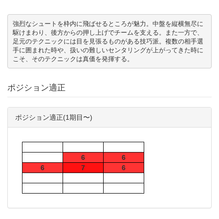
強烈なシュートを枠内に飛ばせるところが魅力。中盤を縦横無尽に
駆けまわり、後方からの押し上げでチームを支える。また一方で、
足元のテクニックには目を見張るものがある技巧派。複数の相手選
手に囲まれた時や、扱いの難しいセンタリングが上がってきた時に
こそ、そのテクニックは真価を発揮する。
ポジション適正
ポジション適正(1期目〜)
6
6
6
7
6