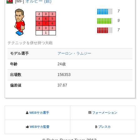
[MF]
オルビー (銀)
7
2
3
3
4
6
5
9
6
7
6
3
3
3
7
1
テクニックを併せ持つ大砲
モデル選手
アーロン・ラムジー
年齢
24歳
出場数
156353
偏差値
37.67
WEBサカ選手
フォーメーション
WEBサカ監督
プレスカ