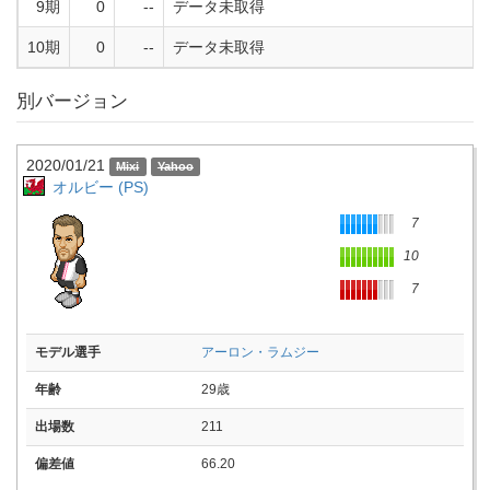
9期
0
--
データ未取得
10期
0
--
データ未取得
別バージョン
2020/01/21
オルビー (PS)
7
10
7
モデル選手
アーロン・ラムジー
年齢
29歳
出場数
211
偏差値
66.20