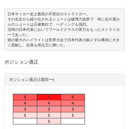
日本サッカー史上最高の不世出のストライカー。

その右足から繰り出されるシュートは破壊力抜群で、特に右45度か
らのシュートは正確無比で、ヘディングも強烈。

当時の日本代表においてワールドクラスの実力をもったストライカ
ーであった。

彼の最大のハイライトは世界大会で日本代表の銅メダル獲得に大き
く貢献し、自身も得点王に輝いた。
ポジション適正
ポジション適正(1期目〜)
5
7
5
4
4
4
3
3
3
1
1
1
1