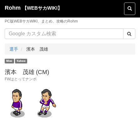
Rohm
【WEBサカWIKI】
Toggl
naviga
PC版WEBサカWIKI、まとめ、攻略のRohm
選手
濱本 茂雄
濱本 茂雄 (CM)
FWはとってナンボ