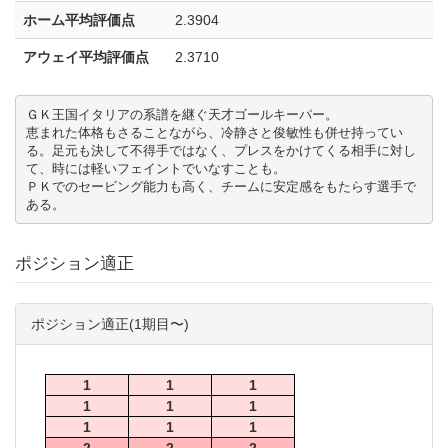
ホーム平均評価点
2.3904
アウェイ平均評価点
2.3710
ＧＫ王国イタリアの系譜を継ぐ天才ゴールキーパー。

恵まれた体格もさることながら、冷静さと俊敏性も併せ持ってい
る。足元も決して不得手ではなく、プレスをかけてくる相手に対し
て、時には軽いフェイントでいなすことも。

ＰＫでのセービング能力も高く、チームに安定感をもたらす選手で
ある。
ポジション適正
ポジション適正(1期目〜)
1
1
1
1
1
1
1
1
1