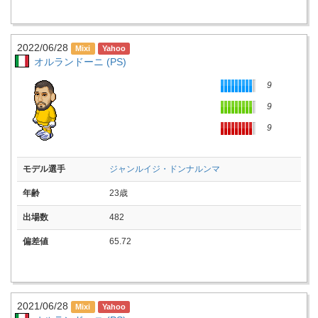
2022/06/28
オルランドーニ (PS)
9
9
9
モデル選手
ジャンルイジ・ドンナルンマ
年齢
23歳
出場数
482
偏差値
65.72
2021/06/28