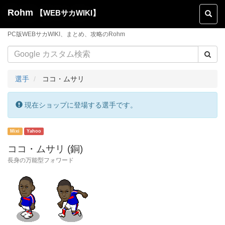
Rohm
【WEBサカWIKI】
Toggl
naviga
PC版WEBサカWIKI、まとめ、攻略のRohm
選手
ココ・ムサリ
現在ショップに登場する選手です。
ココ・ムサリ (銅)
長身の万能型フォワード