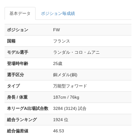
基本データ
ポジション毎成績
ポジション
FW
国籍
フランス
モデル選手
ランダル・コロ・ムアニ
登場時年齢
25歳
選手区分
銅メダル(銅)
タイプ
万能型フォワード
身長 / 体重
187cm / 76kg
本リーグA出場試合数
3284 (3124) 試合
総合ランキング
1924 位
総合偏差値
46.53