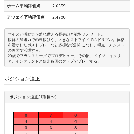
ホーム平均評価点
2.6359
アウェイ平均評価点
2.4786
サイズと機動力を兼ね備える長身の万能型フォワード。

抜群の加速力での裏抜けや、大きなストライドでのドリブル。体格
を活かしたポストプレーなど多様な役割をこなし、得点、アシスト
の両面で活躍する。

20歳でフランスリーグでプロデビュー。その後、ドイツ、イタリ
ア、イングランドと欧州各国のクラブでプレーする。
ポジション適正
ポジション適正(1期目〜)
6
7
6
4
4
4
3
3
3