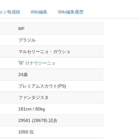
ョン毎成績
Wiki編集
Wiki編集履歴
MF
ブラジル
マルセリーニョ・ガウショ
ロナウジーニョ
24歳
プレミアムスカウト(PS)
ファンタジスタ
181cm / 80kg
29581 (28678) 試合
1050 位