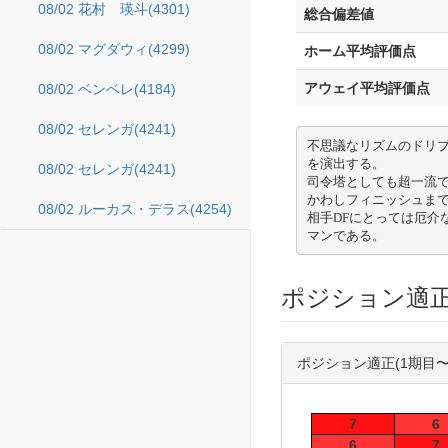
08/02 花村 瑛斗(4301)
総合偏差値
08/02 マグダウィ(4299)
ホーム平均評価点
アウェイ平均評価点
08/02 ベンベレ(4184)
08/02 セレンガ(4241)
不思議なリズムのドリ
を演出する。 

08/02 セレンガ(4241)
司令塔としても超一流
かわしフィニッシュまで
08/02 ルーカス・デラス(4254)
相手DFにとっては厄介
マンである。
ポジション適
ポジション適正(1期目〜
7
6
6
7