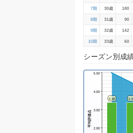
7期
30歳
180
8期
31歳
90
9期
32歳
142
10期
33歳
60
シーズン別成
5.00
4.00
3.38
3.3
3.00
平均評価点
2.00