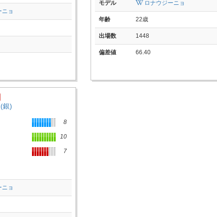
モデル
ロナウジーニョ
ーニョ
年齢
22歳
出場数
1448
偏差値
66.40
(銀)
8
10
7
ーニョ