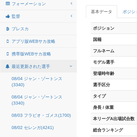
フォーメーション
基本データ
ポジシ
監督
ポジション
プレスカ
国籍
アプリ版WEBサカ攻略
フルネーム
携帯版WEBサカ攻略
モデル選手
最近更新された選手
登場時年齢
08/04 ジャン・ゾートンス
(3340)
選手区分
タイプ
08/04 ジャン・ゾートンス
(3340)
身長 / 体重
08/03 フラビオ・ゴメス(1700)
本リーグA出場試合数
08/02 セレンガ(4241)
総合ランキング