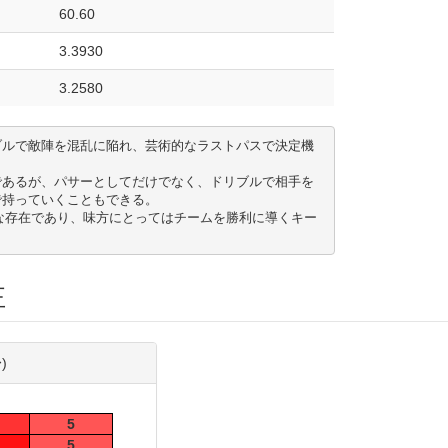
60.60
3.3930
3.2580
ブルで敵陣を混乱に陥れ、芸術的なラストパスで決定機
であるが、パサーとしてだけでなく、ドリブルで相手を
持っていくこともできる。 

な存在であり、味方にとってはチームを勝利に導くキー
正
)
5
5