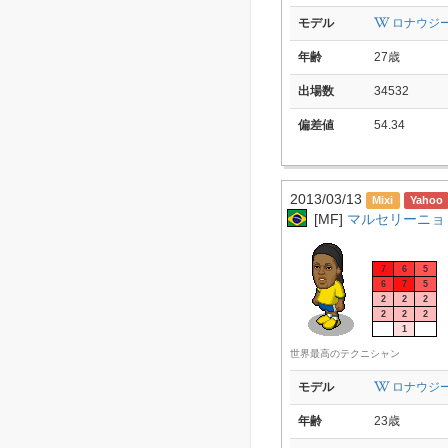
モデル
ロナウジ
年齢
27歳
出場数
34532
偏差値
54.34
2013/03/13
[MF]
マルセリーニョ 
7
6
5
6
7
5
2
2
2
2
2
2
1
世界最高のテクニシャン
モデル
ロナウジ
年齢
23歳