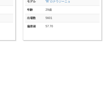
モデル
ロナウジーニョ
年齢
29歳
出場数
5601
偏差値
57.70