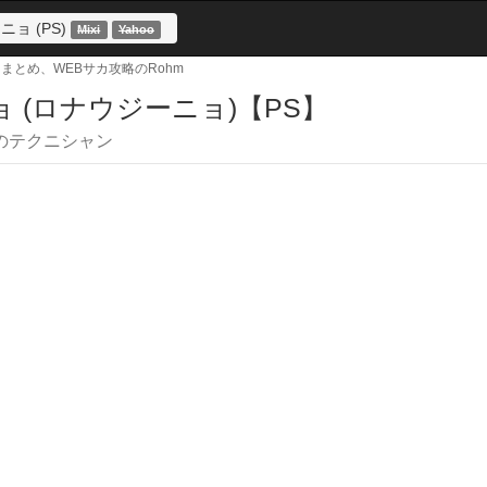
ョ (PS)
サカまとめ、WEBサカ攻略のRohm
 (ロナウジーニョ)【PS】
のテクニシャン