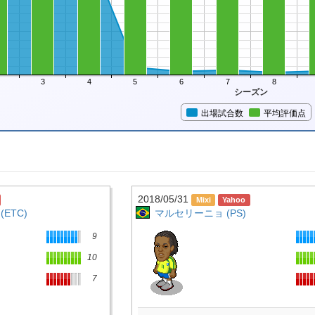
3
4
5
6
7
8
シーズン
出場試合数
平均評価点
2018/05/31
ETC)
マルセリーニョ (PS)
9
10
7